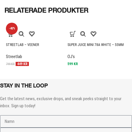
RELATERADE PRODUKTER
-40%
STREETLAB – VEENER
SUPER JUICE MINI 78A WHITE – 55MM
M
Streetlab
OJ’s
B
449
KR
599
KR
1
749
KR
STAY IN THE LOOP
Get the latest news, exclusive drops, and sneak peeks straight to your
inbox. Sign up today!