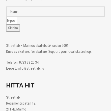
D
A
A
W
T
C
A
T
K
R
E
E
B
L
A
Skicka
C
K
Streetlab – Malmös skatebutik sedan 2001.
Drivs av skatare, för skatare. Support your local skateshop.
Telefon: 0723 33 20 34
E-post: info@streetlab.nu
HITTA HIT
Streetlab
Regementsgatan 12
211 42 Malmö