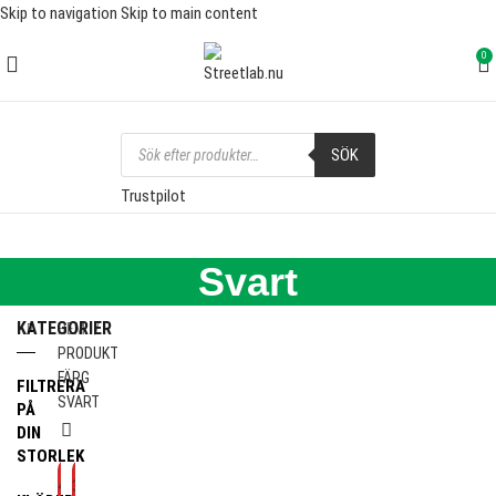
Skip to navigation
Skip to main content
FRI FRAKT ÖVER 1000 SEK
0
SÖK
Trustpilot
Svart
KATEGORIER
HEM
PRODUKT
FÄRG
FILTRERA
SVART
PÅ
DIN
STORLEK
-40%
-30%