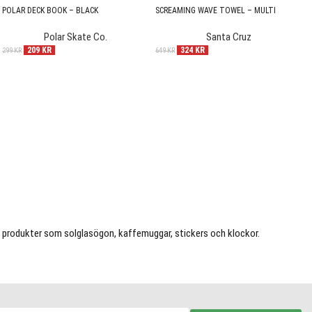
POLAR DECK BOOK – BLACK
SCREAMING WAVE TOWEL – MULTI
Polar Skate Co.
Santa Cruz
209
KR
324
KR
299
KR
649
KR
dig produkter som solglasögon, kaffemuggar, stickers och klockor.