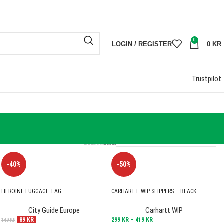
R
FRI FRAKT 
0
LOGIN / REGISTER
0
KR
Trustpilot
ALL
9
12
24
36
-40%
-50%
HEROINE LUGGAGE TAG
CARHARTT WIP SLIPPERS – BLACK
City Guide Europe
Carhartt WIP
89
KR
299
KR
–
419
KR
149
KR