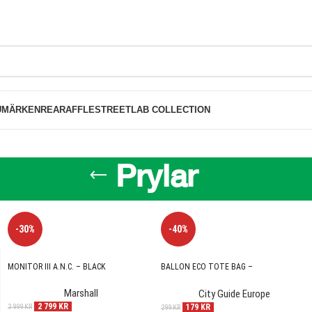
FRI FRAKT PÅ BESTÄLLNINGAR ÖVER 1000K
UMÄRKEN
REA
RAFFLE
STREETLAB COLLECTION
Prylar
SHOW
-30%
-40%
MONITOR III A.N.C. – BLACK
BALLON ECO TOTE BAG –
NATURAL/BROWN
Marshall
City Guide Europe
2 799
KR
179
KR
3 999
KR
299
KR