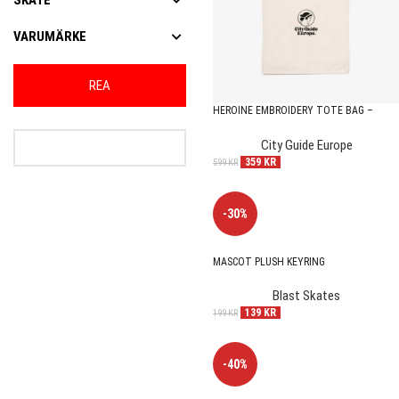
SKATE
VARUMÄRKE
REA
HEROINE EMBROIDERY TOTE BAG –
NATURAL/BLACK
City Guide Europe
359
KR
599
KR
-30%
MASCOT PLUSH KEYRING
Blast Skates
139
KR
199
KR
-40%