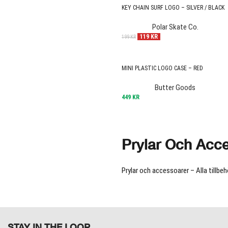
KEY CHAIN SURF LOGO – SILVER / BLACK
Polar Skate Co.
119
KR
199
KR
MINI PLASTIC LOGO CASE – RED
Butter Goods
449
KR
Prylar Och Acc
Prylar och accessoarer – Alla tillbe
STAY IN THE LOOP