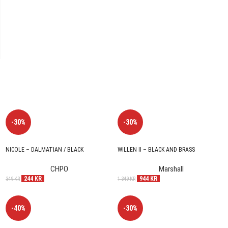
-30%
-30%
NICOLE – DALMATIAN / BLACK
WILLEN II – BLACK AND BRASS
CHPO
Marshall
244
KR
944
KR
349
KR
1 349
KR
-40%
-30%