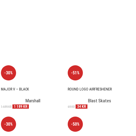
-30%
-51%
MAJOR V – BLACK
ROUND LOGO AIRFRESHENER
Marshall
Blast Skates
1 189
KR
34
KR
1 699
KR
69
KR
-30%
-50%