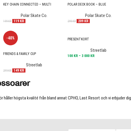
KEY CHAIN CONNECTED – MULTI
POLAR DECK BOOK – BLUE
Polar Skate Co.
Polar Skate Co.
119
KR
209
KR
199
KR
299
KR
-40%
PRESENTKORT
Streetlab
FRIENDS & FAMILY CUP
100
KR
–
3 000
KR
Streetlab
149
KR
249
KR
essoarer
hör håller högsta kvalité från bland annat CPHO, Last Resort och vi erbjuder 