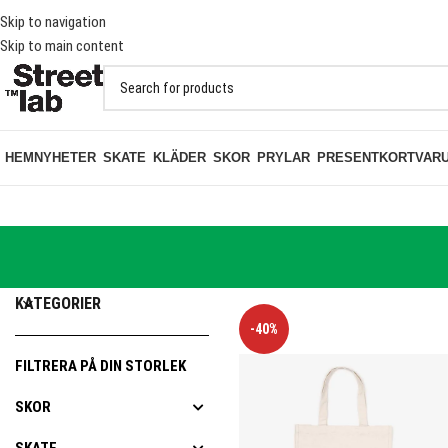
KT PÅ BESTÄLLNINGAR ÖVER 1000KR
Skip to navigation
Skip to main content
HEM
NYHETER
SKATE
KLÄDER
SKOR
PRYLAR
PRESENTKORT
VAR
HEM
PRYLAR
KATEGORIER
-40%
FILTRERA PÅ DIN STORLEK
SKOR