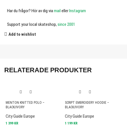
Har du frågor? Hör av dig via
mail
eller
Instagram
Support your local skateshop,
since 2001
Add to wishlist
RELATERADE PRODUKTER
MENTON KNITTED POLO –
SCRIPT EMBROIDERY HOODIE –
P
BLACK/IVORY
BLACK/IVORY
B
City Guide Europe
City Guide Europe
C
1 399
KR
1 199
KR
1 