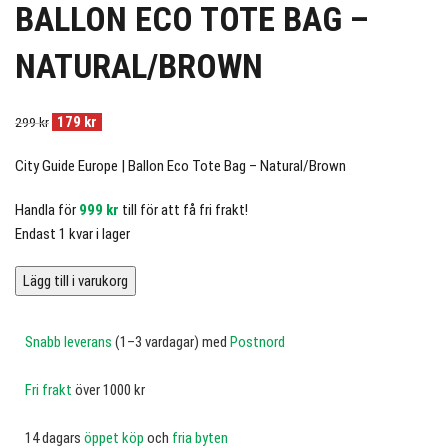
BALLON ECO TOTE BAG –
NATURAL/BROWN
179
kr
299
kr
City Guide Europe | Ballon Eco Tote Bag – Natural/Brown
Handla för
999
kr
till för att få fri frakt!
Endast 1 kvar i lager
Lägg till i varukorg
Snabb leverans
(1–3 vardagar) med
Postnord
Fri frakt
över 1000 kr
14 dagars
öppet köp
och
fria byten