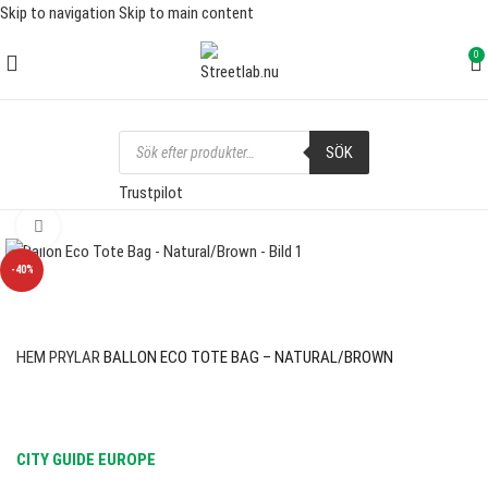
Skip to navigation
Skip to main content
FRI FRAKT ÖVER 1000 SEK
0
SÖK
Trustpilot
Click to enlarge
-40%
HEM
PRYLAR
BALLON ECO TOTE BAG – NATURAL/BROWN
CITY GUIDE EUROPE