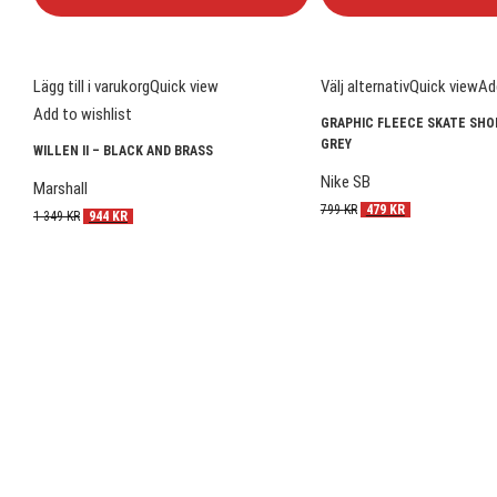
Lägg till i varukorg
Quick view
Välj alternativ
Quick view
Ad
Add to wishlist
GRAPHIC FLEECE SKATE SHO
GREY
WILLEN II – BLACK AND BRASS
Nike SB
Marshall
799
KR
479
KR
1 349
KR
944
KR