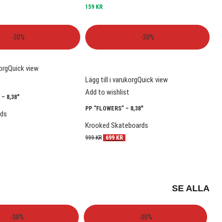
159
KR
-30%
-30%
korg
Quick view
Lägg till i varukorg
Quick view
t
Add to wishlist
– 8,38″
PP “FLOWERS” – 8,38″
rds
Krooked Skateboards
999
KR
699
KR
SE ALLA
-30%
-30%