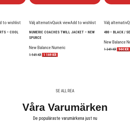
d to wishlist
Välj alternativ
Quick view
Add to wishlist
Välj alternativ
Q
RTS – COOL
NUMERIC COACHES TWILL JACKET – NEW
480 – BLACK / S
SPURCE
New Balance N
New Balance Numeric
1 349
KR
944
KR
1 949
KR
1 169
KR
SE ALL REA
Våra Varumärken
De populäraste varumärkena just nu