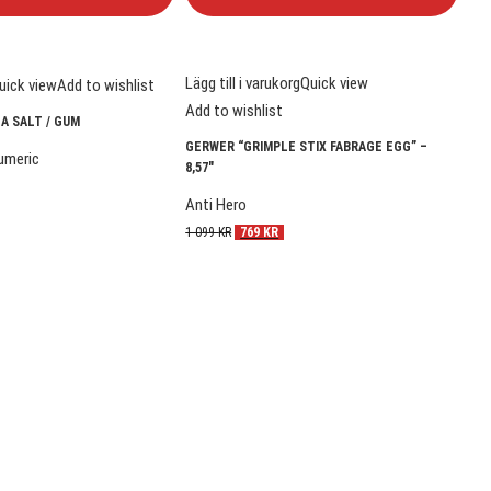
Lägg till i varukorg
Quick view
uick view
Add to wishlist
Väl
Add to wishlist
EA SALT / GUM
OG 
GERWER “GRIMPLE STIX FABRAGE EGG” –
umeric
Eva
8,57″
39
Anti Hero
1 099
KR
769
KR