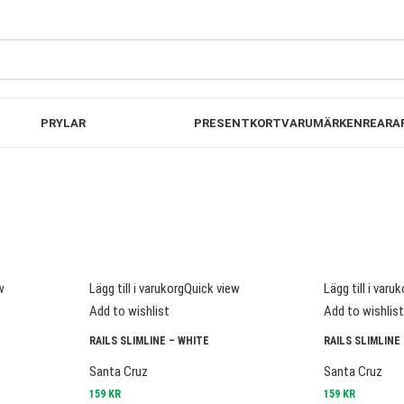
00KR
FRI FRAKT PÅ B
PRYLAR
PRESENTKORT
VARUMÄRKEN
REA
RA
w
Lägg till i varukorg
Quick view
Lägg till i varu
Add to wishlist
Add to wishlis
RAILS SLIMLINE – WHITE
RAILS SLIMLINE 
Santa Cruz
Santa Cruz
159
KR
159
KR