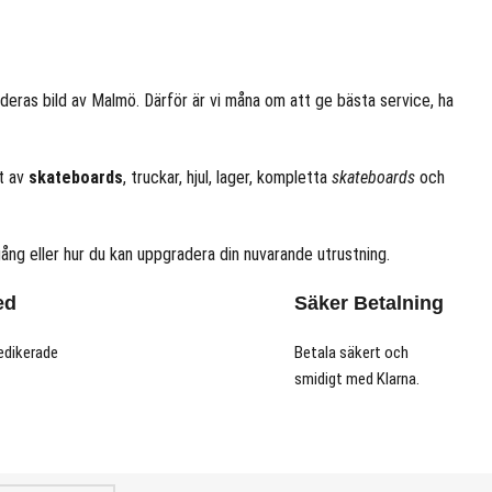
a deras bild av Malmö. Därför är vi måna om att ge bästa service, ha
nt av
skateboards
, truckar, hjul, lager, kompletta
skateboards
och
ång eller hur du kan uppgradera din nuvarande utrustning.
ed
Säker Betalning
edikerade
Betala säkert och
smidigt med Klarna.