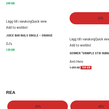
249
KR
-30%
Lägg till i varukorg
Quick view
Add to wishlist
JUICE BAR RAILS SINGLE – ORANGE
Lägg till i varukorg
Quick vie
OJ’s
Add to wishlist
129
KR
GERWER “GRIMPLE STIX FABRA
Anti Hero
1 099
KR
769
KR
REA
-30%
-40%