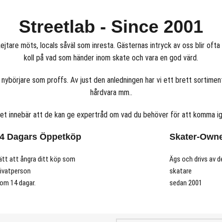
Streetlab - Since 2001
ejtare möts, locals såväl som inresta. Gästernas intryck av oss blir oft
koll på vad som händer inom skate och vara en god värd.
 nybörjare som proffs. Av just den anledningen har vi ett brett sortime
hårdvara mm..
ket innebär att de kan ge expertråd om vad du behöver för att komma ig
4 Dagars Öppetköp
Skater-Own
ätt att ångra ditt köp som
Ägs och drivs av d
rivatperson
skatare
nom 14 dagar.
sedan 2001