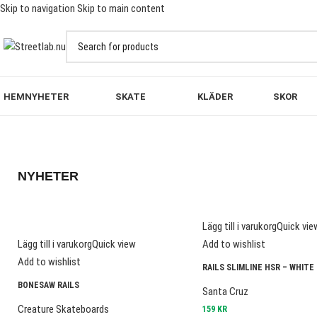
Skip to navigation
Skip to main content
FRI FRAKT PÅ BESTÄLLNINGAR ÖVER 10
HEM
NYHETER
SKATE
KLÄDER
SKOR
NYHETER
Lägg till i varukorg
Quick vie
Lägg till i varukorg
Quick view
Add to wishlist
Add to wishlist
RAILS SLIMLINE HSR – WHITE
BONESAW RAILS
Santa Cruz
Creature Skateboards
159
KR