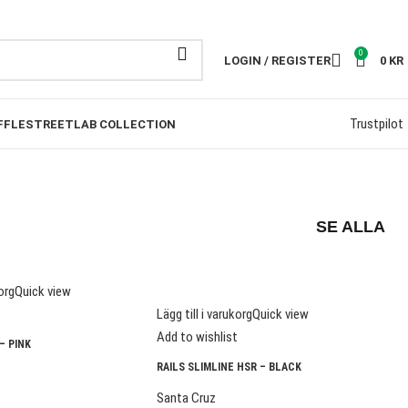
ESTÄLLNINGAR ÖVER 1000KR
0
LOGIN / REGISTER
0
KR
Trustpilot
FFLE
STREETLAB COLLECTION
SE ALLA
korg
Quick view
t
Lägg till i varukorg
Quick view
Add to wishlist
– PINK
RAILS SLIMLINE HSR – BLACK
Santa Cruz