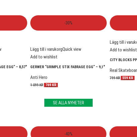
-30%
Lägg till i varu
w
Lägg till i varukorg
Quick view
Add to wishlis
Add to wishlist
CITY BLOCKS PP 
GE EGG” – 8,57″
GERWER “GRIMPLE STIX FABRAGE EGG” – 9,1″
Real Skateboa
Anti Hero
799
KR
559
KR
1 099
KR
769
KR
SE ALLA NYHETER
-40%