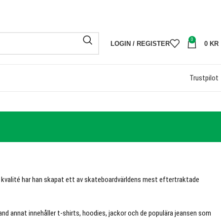
00KR
FRI FRAK
0
LOGIN / REGISTER
0
KR
Trustpilot
 kvalité har han skapat ett av skateboardvärldens mest eftertraktade
nd annat innehåller t-shirts, hoodies, jackor och de populära jeansen som