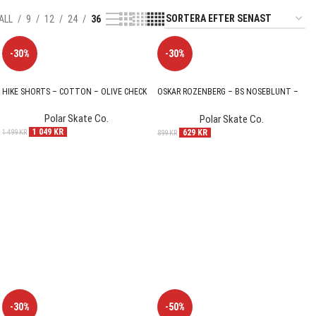
ALL
9
12
24
36
-30%
-30%
HIKE SHORTS – COTTON – OLIVE CHECK
OSKAR ROZENBERG – BS NOSEBLUNT –
SHORT – 8,0″
Polar Skate Co.
Polar Skate Co.
1 049
KR
629
KR
1 499
KR
899
KR
-30%
-50%