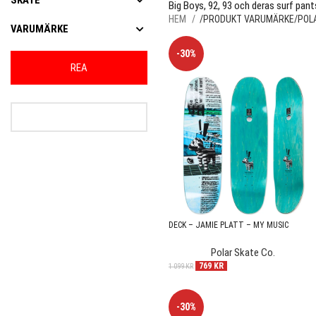
SKATE
Big Boys, 92, 93 och deras surf pant
HEM
PRODUKT VARUMÄRKE
POL
VARUMÄRKE
-30%
REA
DECK – JAMIE PLATT – MY MUSIC
EYEBALL SHAPE – EYEBALL
Polar Skate Co.
769
KR
1 099
KR
-30%