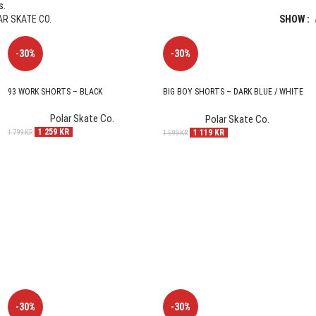
s.
AR SKATE CO.
SHOW
-30%
-30%
93 WORK SHORTS – BLACK
BIG BOY SHORTS – DARK BLUE / WHITE
STITCHING
Polar Skate Co.
Polar Skate Co.
1 259
KR
1 119
KR
1 799
KR
1 599
KR
-30%
-30%