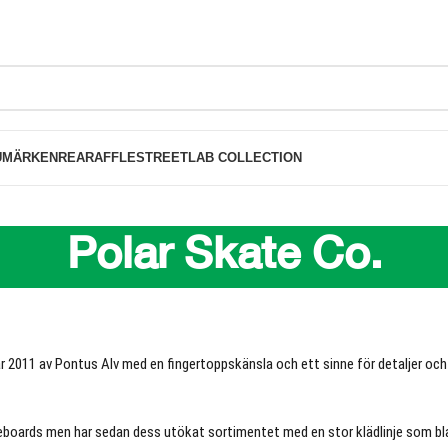
FRI FRAKT PÅ BESTÄLLNINGAR ÖVER 10
UMÄRKEN
REA
RAFFLE
STREETLAB COLLECTION
Polar Skate Co.
 2011 av Pontus Alv med en fingertoppskänsla och ett sinne för detaljer och
teboards men har sedan dess utökat sortimentet med en stor klädlinje som bla