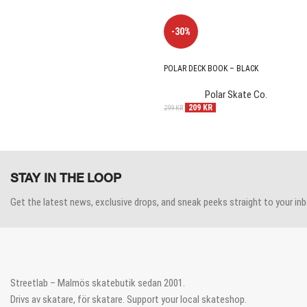
-30%
POLAR DECK BOOK – BLACK
Polar Skate Co.
209
KR
299
KR
STAY IN THE LOOP
Get the latest news, exclusive drops, and sneak peeks straight to your inb
Streetlab – Malmös skatebutik sedan 2001.
Drivs av skatare, för skatare. Support your local skateshop.