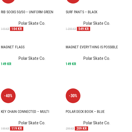
RIB SOCKS 50/50 – UNIFORM GREEN
SURF PANTS – BLACK
Polar Skate Co.
Polar Skate Co.
104
KR
549
KR
149
KR
1 099
KR
MAGNET FLAGS
MAGNET EVERYTHING IS POSSIBLE
Polar Skate Co.
Polar Skate Co.
149
KR
149
KR
-40%
-30%
KEY CHAIN CONNECTED – MULTI
POLAR DECK BOOK – BLUE
Polar Skate Co.
Polar Skate Co.
119
KR
209
KR
199
KR
299
KR