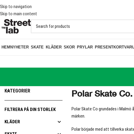
FRAKT PÅ BESTÄLLNINGAR ÖVER 1000KR
Skip to navigation
Skip to main content
HEM
NYHETER
SKATE
KLÄDER
SKOR
PRYLAR
PRESENTKORT
VAR
KATEGORIER
Polar Skate Co.
Polar Skate Co grundades i Malmö år
FILTRERA PÅ DIN STORLEK
märken.
KLÄDER
Polar började med att tillverka ska