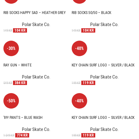
RIB SOCKS HAPPY SAD – HEATHER GREY
RIB SOCKS 50/50 – BLACK
Polar Skate Co.
Polar Skate Co.
104
KR
104
KR
149
KR
149
KR
-30%
-40%
RAY GUN – WHITE
KEY CHAIN SURF LOGO – SILVER / BLACK
Polar Skate Co.
Polar Skate Co.
384
KR
119
KR
549
KR
199
KR
-50%
-40%
’89! PANTS – BLUE WASH
KEY CHAIN SURF LOGO – SILVER / BLACK
Polar Skate Co.
Polar Skate Co.
774
KR
119
KR
1 549
KR
199
KR