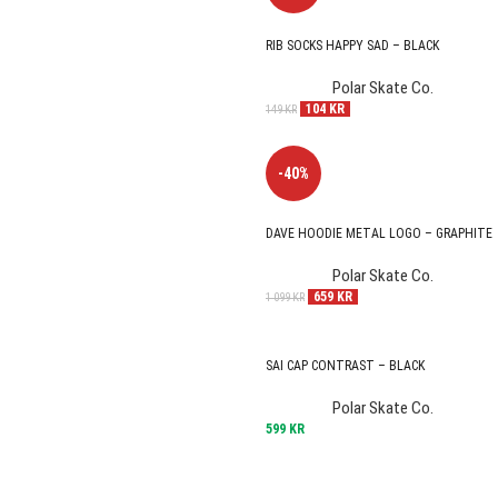
RIB SOCKS HAPPY SAD – BLACK
Polar Skate Co.
104
KR
149
KR
-40%
DAVE HOODIE METAL LOGO – GRAPHITE
Polar Skate Co.
659
KR
1 099
KR
SAI CAP CONTRAST – BLACK
Polar Skate Co.
599
KR