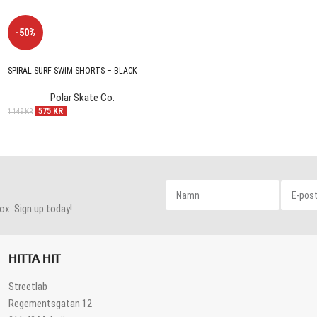
-50%
SPIRAL SURF SWIM SHORTS – BLACK
Polar Skate Co.
575
KR
1 149
KR
ox. Sign up today!
HITTA HIT
Streetlab
Regementsgatan 12