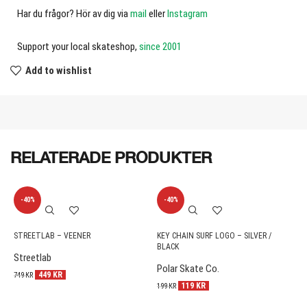
Har du frågor? Hör av dig via
mail
eller
Instagram
Support your local skateshop,
since 2001
Add to wishlist
RELATERADE PRODUKTER
-40%
-40%
STREETLAB – VEENER
KEY CHAIN SURF LOGO – SILVER /
M
BLACK
Streetlab
P
Polar Skate Co.
449
KR
1
749
KR
119
KR
199
KR