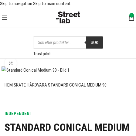
Skip to navigation
Skip to main content
FRI FRAKT ÖVER 1000 SEK
0
SÖK
Trustpilot
Click to enlarge
HEM
SKATE
HÅRDVARA
STANDARD CONICAL MEDIUM 90
INDEPENDENT
STANDARD CONICAL MEDIUM