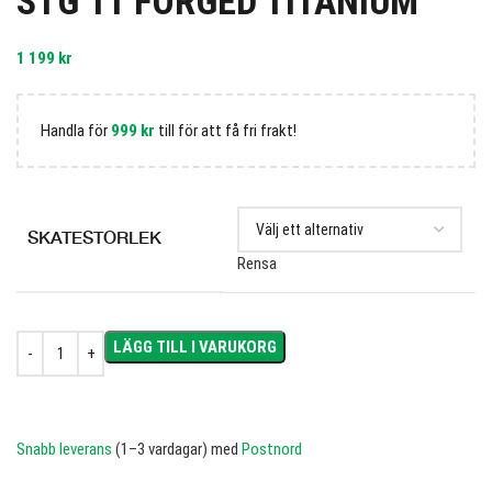
STG 11 FORGED TITANIUM
1 199
kr
Handla för
999
kr
till för att få fri frakt!
SKATESTORLEK
Rensa
LÄGG TILL I VARUKORG
Snabb leverans
(1–3 vardagar) med
Postnord