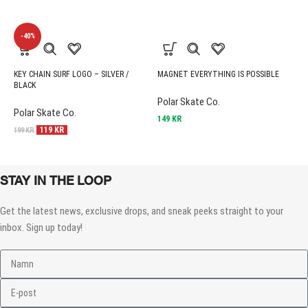
-40%
KEY CHAIN SURF LOGO – SILVER /
MAGNET EVERYTHING IS POSSIBLE
S
BLACK
Polar Skate Co.
I
Polar Skate Co.
149
KR
1
119
KR
199
KR
STAY IN THE LOOP
Get the latest news, exclusive drops, and sneak peeks straight to your
inbox. Sign up today!