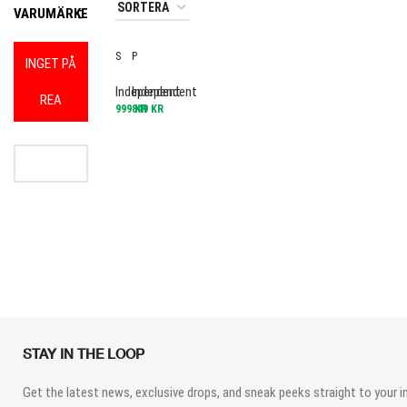
VARUMÄRKE
S
P
INGET PÅ
T
O
G
L
Independent
Independent
REA
1
I
999
849
KR
KR
1
S
F
H
O
E
R
D
G
S
E
T
D
A
H
N
O
D
L
A
L
R
O
D
W
S
T
G
1
1
STAY IN THE LOOP
Get the latest news, exclusive drops, and sneak peeks straight to your i