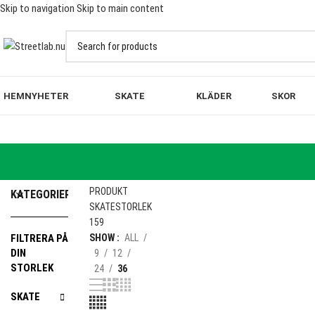
Skip to navigation
Skip to main content
FRI FRAKT PÅ BESTÄLLNINGAR ÖVER 10
HEM
NYHETER
SKATE
KLÄDER
SKOR
HEM
PRODUKT
KATEGORIER
SKATESTORLEK
159
FILTRERA PÅ
SHOW
ALL
DIN
9
12
STORLEK
24
36
SKATE