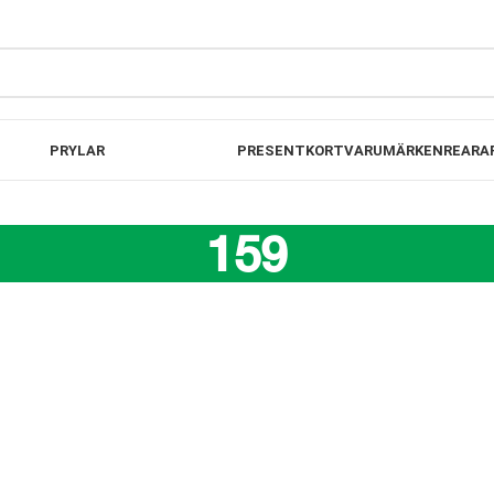
00KR
FRI FRAKT PÅ B
PRYLAR
PRESENTKORT
VARUMÄRKEN
REA
RA
159