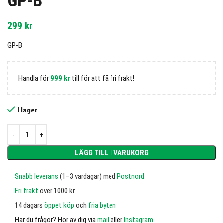
GP-B
299
kr
GP-B
Handla för
999
kr
till för att få fri frakt!
I lager
LÄGG TILL I VARUKORG
Snabb leverans
(1–3 vardagar) med
Postnord
Fri frakt
över 1000 kr
14 dagars
öppet köp
och
fria byten
Har du frågor? Hör av dig via
mail
eller
Instagram