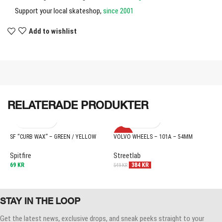
Support your local skateshop,
since 2001
Add to wishlist
RELATERADE PRODUKTER
-30%
SF “CURB WAX” – GREEN / YELLOW
VOLVO WHEELS – 101A – 54MM
M
Spitfire
Streetlab
P
69
KR
384
KR
1
549
KR
STAY IN THE LOOP
Get the latest news, exclusive drops, and sneak peeks straight to your