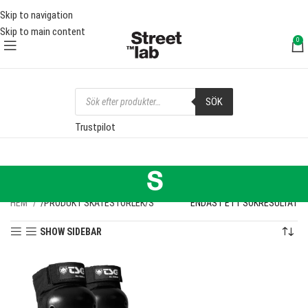
FRI FRAKT ÖVER 1000 SEK
FRI
Skip to navigation
Skip to main content
0
SÖK
Trustpilot
S
HEM
PRODUKT SKATESTORLEK
S
ENDAST ETT SÖKRESULTAT
SHOW SIDEBAR