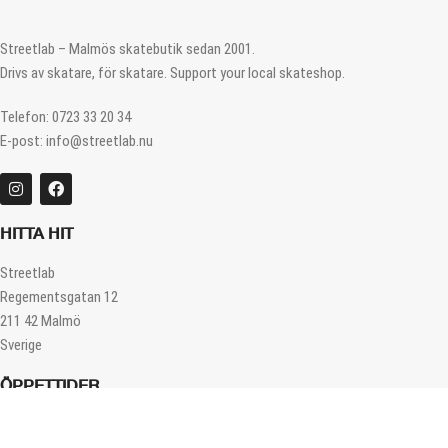
Streetlab – Malmös skatebutik sedan 2001.
Drivs av skatare, för skatare. Support your local skateshop.
Telefon: 0723 33 20 34
E-post: info@streetlab.nu
HITTA HIT
Streetlab
Regementsgatan 12
211 42 Malmö
Sverige
ÖPPETTIDER
Måndag – Fredag 12.00 – 18.00