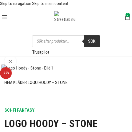
Skip to navigation
Skip to main content
FRI FRAKT ÖVER 1000 SEK
0
SÖK
Trustpilot
Click to enlarge
-30%
HEM
KLÄDER
LOGO HOODY – STONE
SCI-FI FANTASY
LOGO HOODY – STONE