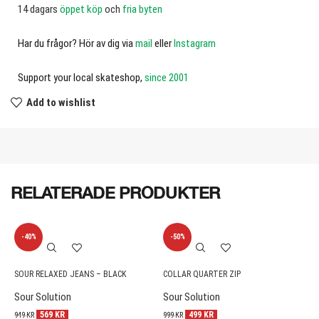
14 dagars
öppet köp
och
fria byten
Har du frågor? Hör av dig via
mail
eller
Instagram
Support your local skateshop,
since 2001
Add to wishlist
RELATERADE PRODUKTER
-40%
-50%
SOUR RELAXED JEANS – BLACK
COLLAR QUARTER ZIP
B
Sour Solution
Sour Solution
S
569
KR
499
KR
949
KR
999
KR
3