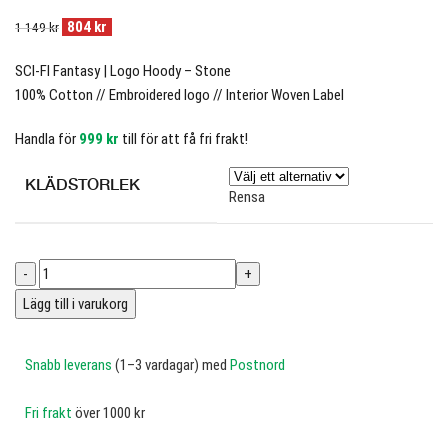
804
kr
1 149
kr
SCI-FI Fantasy | Logo Hoody – Stone
100% Cotton // Embroidered logo // Interior Woven Label
Handla för
999
kr
till för att få fri frakt!
KLÄDSTORLEK
Rensa
Lägg till i varukorg
Snabb leverans
(1–3 vardagar) med
Postnord
Fri frakt
över 1000 kr