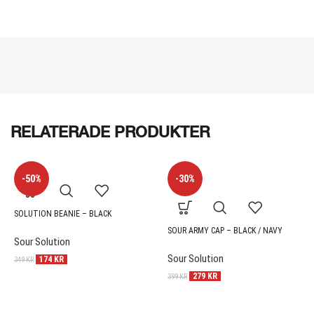
RELATERADE PRODUKTER
-50%
-30%
SOLUTION BEANIE – BLACK
SOUR ARMY CAP – BLACK / NAVY
Sour Solution
Sour Solution
174
KR
349
KR
279
KR
399
KR