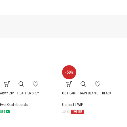
-50%
ARMY ZIP – HEATHER GREY
OG HEART TRAIN BEANIE – BLACK
S
Eva Skateboards
Carhartt WIP
C
899
KR
199
KR
399
KR
1 