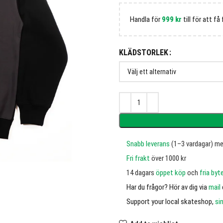
Handla för
999
kr
till för att få 
KLÄDSTORLEK
Snabb leverans
(1–3 vardagar) m
Fri frakt
över 1000 kr
14 dagars
öppet köp
och
fria byt
Har du frågor? Hör av dig via
mail
Support your local skateshop,
si