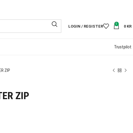
FRI FRAKT PÅ
0
LOGIN / REGISTER
0
KR
Trustpilot
R ZIP
ER ZIP