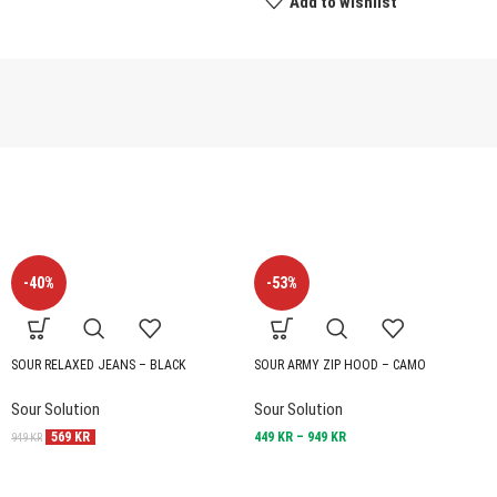
Add to wishlist
-40%
-53%
SOUR RELAXED JEANS – BLACK
SOUR ARMY ZIP HOOD – CAMO
Sour Solution
Sour Solution
569
KR
449
KR
–
949
KR
949
KR