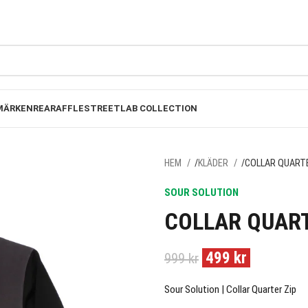
FRI FRAKT PÅ BESTÄLLNINGAR ÖVER 1000KR
MÄRKEN
REA
RAFFLE
STREETLAB COLLECTION
HEM
KLÄDER
COLLAR QUARTE
SOUR SOLUTION
COLLAR QUART
499
kr
999
kr
Sour Solution | Collar Quarter Zip