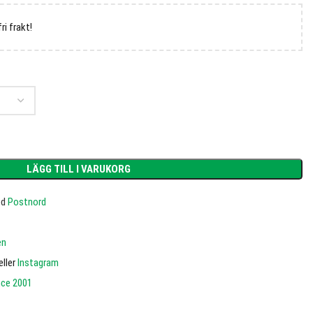
fri frakt!
LÄGG TILL I VARUKORG
ed
Postnord
en
eller
Instagram
nce 2001