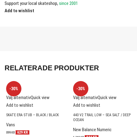
Support your local skateshop,
since 2001
Add to wishlist
RELATERADE PRODUKTER
-30%
-30%
Välj alternativ
Quick view
Välj alternativ
Quick view
Add to wishlist
Add to wishlist
SKATE ERA STUB – BLACK / BLACK
440 V2 TRAIL LOW – SEA SALT / DEEP
OCEAN
Vans
New Balance Numeric
629
KR
899
KR