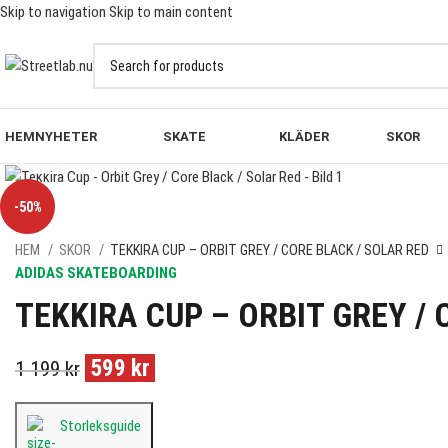
Skip to navigation
Skip to main content
FRI FRAKT PÅ BESTÄLLNINGAR ÖVER 10
HEM
NYHETER
SKATE
KLÄDER
SKOR
Click to enlarge
-50%
HEM
SKOR
TEKKIRA CUP – ORBIT GREY / CORE BLACK / SOLAR RED
ADIDAS SKATEBOARDING
TEKKIRA CUP – ORBIT GREY / 
599
kr
1 199
kr
Storleksguide