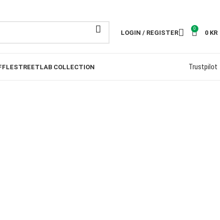
ESTÄLLNINGAR ÖVER 1000KR
0
LOGIN / REGISTER
0
KR
Trustpilot
FFLE
STREETLAB COLLECTION