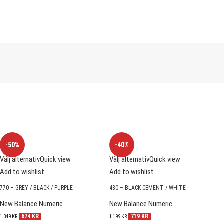
-50%
-40%
Välj alternativ
Quick view
Välj alternativ
Quick view
V
Add to wishlist
Add to wishlist
A
770 – GREY / BLACK / PURPLE
480 – BLACK CEMENT / WHITE
4
New Balance Numeric
New Balance Numeric
N
674
KR
719
KR
1 349
KR
1 199
KR
1 