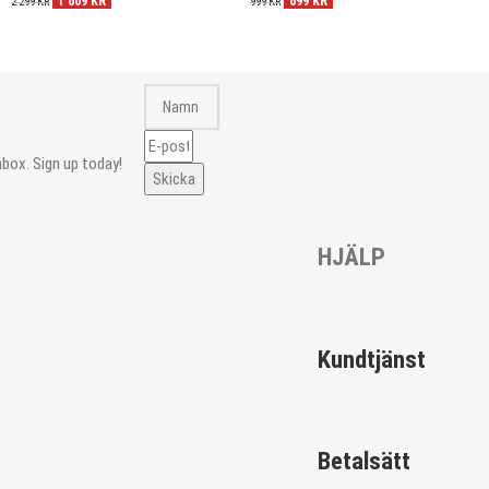
1 609
KR
699
KR
2 299
KR
999
KR
nbox. Sign up today!
Skicka
HJÄLP
Kundtjänst
Betalsätt