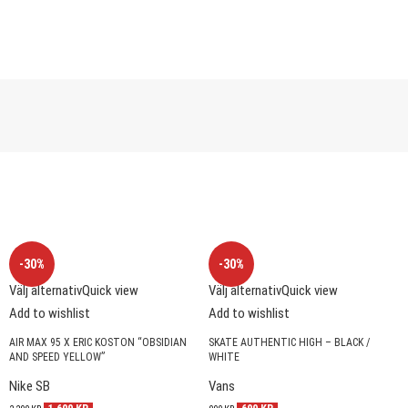
-30%
-30%
Välj alternativ
Quick view
Välj alternativ
Quick view
Add to wishlist
Add to wishlist
AIR MAX 95 X ERIC KOSTON “OBSIDIAN
SKATE AUTHENTIC HIGH – BLACK /
AND SPEED YELLOW”
WHITE
Nike SB
Vans