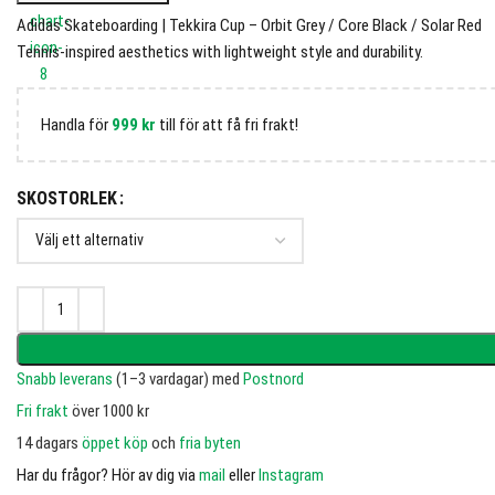
Adidas Skateboarding | Tekkira Cup – Orbit Grey / Core Black / Solar Red
Tennis-inspired aesthetics with lightweight style and durability.
Handla för
999
kr
till för att få fri frakt!
SKOSTORLEK
Snabb leverans
(1–3 vardagar) med
Postnord
Fri frakt
över 1000 kr
14 dagars
öppet köp
och
fria byten
Har du frågor? Hör av dig via
mail
eller
Instagram