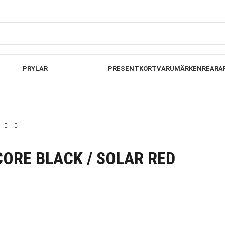
00KR
FRI FRAKT PÅ B
PRYLAR
PRESENTKORT
VARUMÄRKEN
REA
RA
CORE BLACK / SOLAR RED