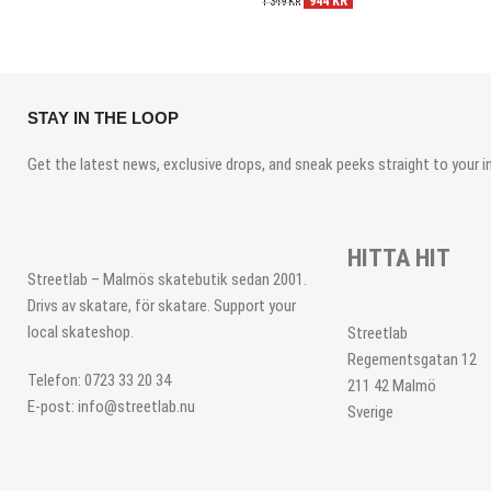
944
KR
1 349
KR
STAY IN THE LOOP
Get the latest news, exclusive drops, and sneak peeks straight to your i
HITTA HIT
Streetlab – Malmös skatebutik sedan 2001.
Drivs av skatare, för skatare. Support your
local skateshop.
Streetlab
Regementsgatan 12
Telefon: 0723 33 20 34
211 42 Malmö
E-post: info@streetlab.nu
Sverige