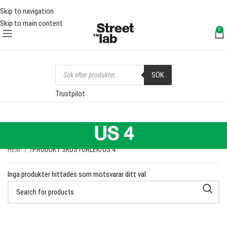
FRI FRAKT ÖVER 1000 SEK
FRI 
Skip to navigation
Skip to main content
0
SÖK
Trustpilot
US 4
HEM
PRODUKT SKOSTORLEK
US 4
Inga produkter hittades som motsvarar ditt val.