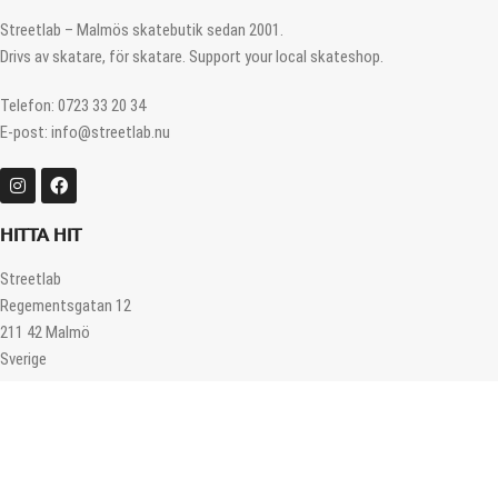
Streetlab – Malmös skatebutik sedan 2001.
Drivs av skatare, för skatare. Support your local skateshop.
Telefon: 0723 33 20 34
E-post: info@streetlab.nu
HITTA HIT
Streetlab
Regementsgatan 12
211 42 Malmö
Sverige
ÖPPETTIDER
Måndag – Fredag 12.00 – 18.00
Lördag 11.00 – 16.00