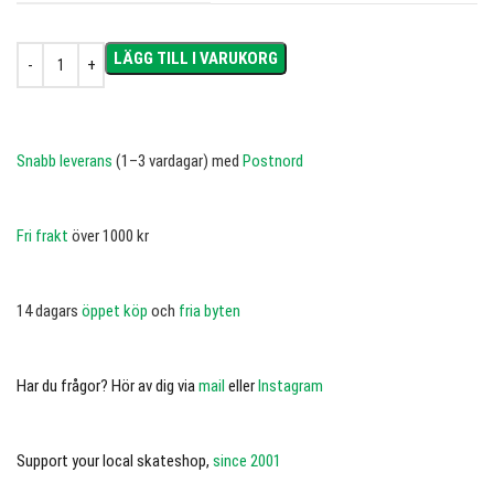
LÄGG TILL I VARUKORG
Snabb leverans
(1–3 vardagar) med
Postnord
Fri frakt
över 1000 kr
14 dagars
öppet köp
och
fria byten
Har du frågor? Hör av dig via
mail
eller
Instagram
Support your local skateshop,
since 2001