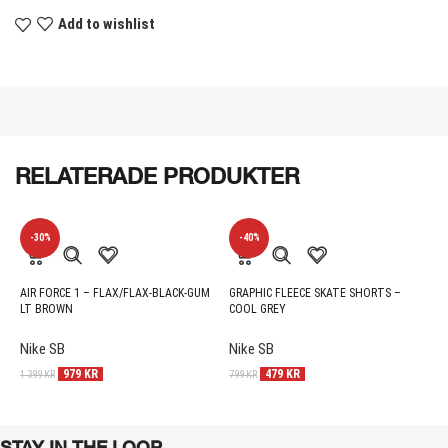
Add to wishlist
RELATERADE PRODUKTER
-30%
-40%
AIR FORCE 1 – FLAX/FLAX-BLACK-GUM
GRAPHIC FLEECE SKATE SHORTS –
N
LT BROWN
COOL GREY
B
Nike SB
Nike SB
N
979
KR
479
KR
1 399
KR
799
KR
1
STAY IN THE LOOP