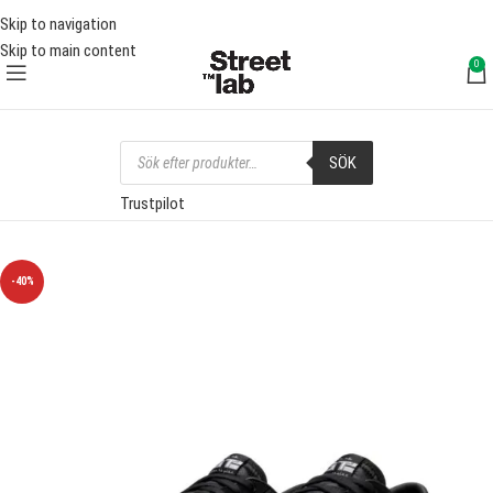
FRI FRAKT ÖVER 1000 SEK
FRI 
Skip to navigation
Skip to main content
0
SÖK
Trustpilot
-40%