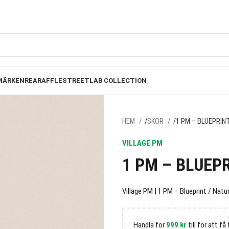
FRI FRAKT PÅ BESTÄLLNINGAR ÖVER 1000KR
MÄRKEN
REA
RAFFLE
STREETLAB COLLECTION
HEM
SKOR
1 PM – BLUEPRIN
VILLAGE PM
1 PM – BLUEP
Village PM | 1 PM – Blueprint / Natu
Handla för
999
kr
till för att få 