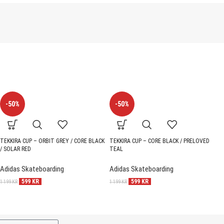
-50%
-50%
TEKKIRA CUP – ORBIT GREY / CORE BLACK
TEKKIRA CUP – CORE BLACK / PRELOVED
P
/ SOLAR RED
TEAL
N
Adidas Skateboarding
Adidas Skateboarding
1 
599
KR
599
KR
1 199
KR
1 199
KR