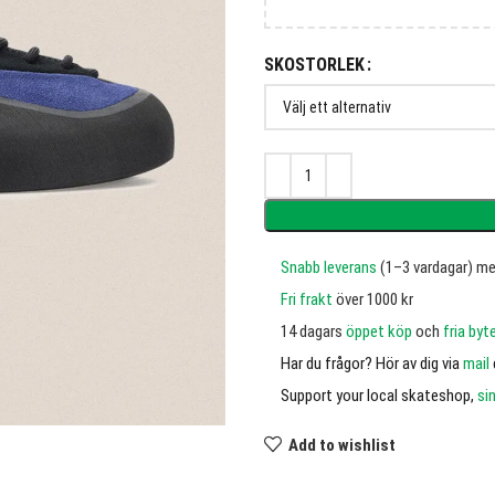
SKOSTORLEK
Snabb leverans
(1–3 vardagar) m
Fri frakt
över 1000 kr
14 dagars
öppet köp
och
fria byt
Har du frågor? Hör av dig via
mail
Support your local skateshop,
si
Add to wishlist