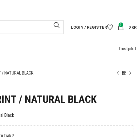
FRI FRAKT PÅ
0
LOGIN / REGISTER
0
KR
Trustpilot
T / NATURAL BLACK
RINT / NATURAL BLACK
ral Black
fri frakt!