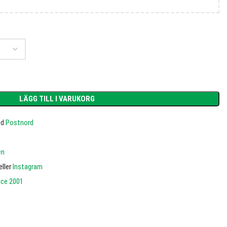
LÄGG TILL I VARUKORG
ed
Postnord
en
eller
Instagram
nce 2001