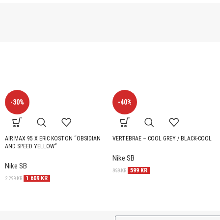
-30%
-40%
AIR MAX 95 X ERIC KOSTON “OBSIDIAN
VERTEBRAE – COOL GREY / BLACK-COOL
AND SPEED YELLOW”
Nike SB
Nike SB
599
KR
999
KR
1 609
KR
2 299
KR