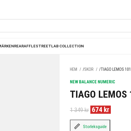
FRI FRAKT PÅ BESTÄLLNINGAR ÖVER 1000KR
MÄRKEN
REA
RAFFLE
STREETLAB COLLECTION
HEM
SKOR
TIAGO LEMOS 101
NEW BALANCE NUMERIC
TIAGO LEMOS 
674
kr
1 349
kr
Storleksguide