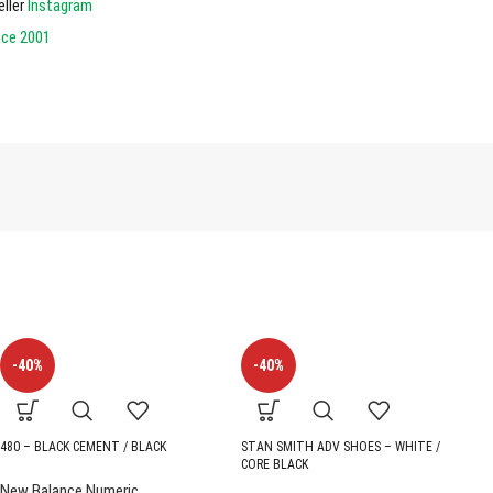
eller
Instagram
nce 2001
-40%
-40%
480 – BLACK CEMENT / BLACK
STAN SMITH ADV SHOES – WHITE /
B
CORE BLACK
W
New Balance Numeric