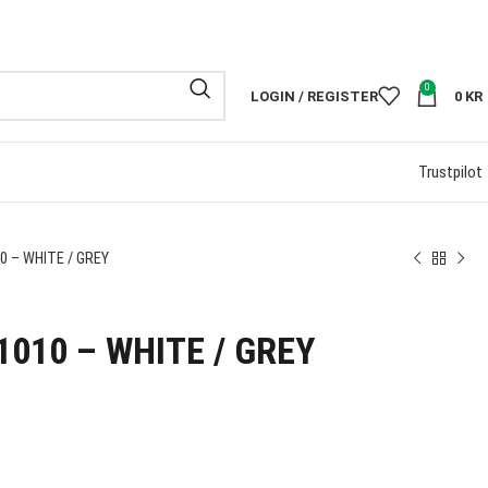
FRI FRAKT PÅ 
0
LOGIN / REGISTER
0
KR
Trustpilot
0 – WHITE / GREY
1010 – WHITE / GREY