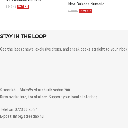
New Balance Numeric
944
KR
1 349
KR
629
KR
1 049
KR
STAY IN THE LOOP
Get the latest news, exclusive drops, and sneak peeks straight to your inbox.
Streetlab – Malmös skatebutik sedan 2001.
Drivs av skatare, för skatare. Support your local skateshop.
Telefon: 0723 33 20 34
E-post: info@streetlab.nu