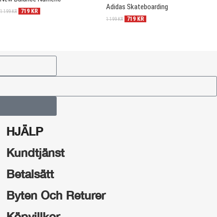
Adidas Skateboarding
A
719
KR
1 199
KR
719
KR
1 199
KR
1 
HJÄLP
Kundtjänst
Betalsätt
Byten Och Returer
Köpvillkor