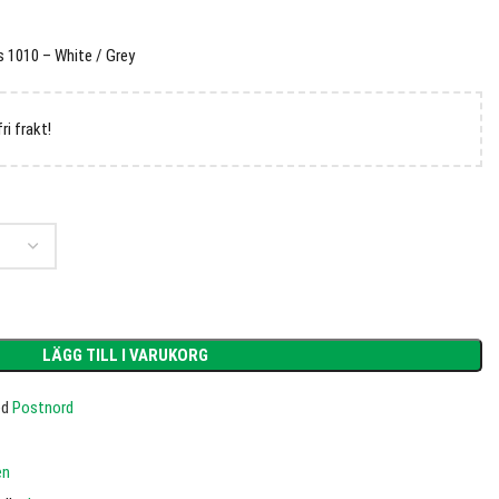
 1010 – White / Grey
fri frakt!
LÄGG TILL I VARUKORG
ed
Postnord
en