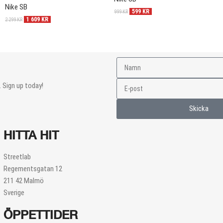
Nike SB
599
KR
999
KR
1 609
KR
2 299
KR
 Sign up today!
Skicka
HITTA HIT
Streetlab
Regementsgatan 12
211 42 Malmö
Sverige
ÖPPETTIDER