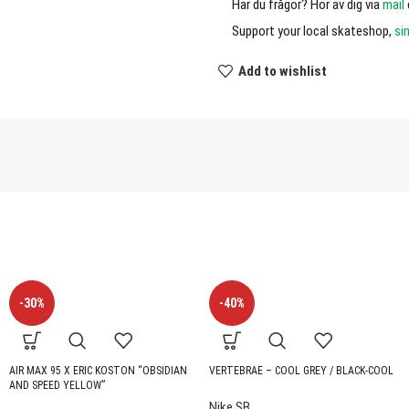
Har du frågor? Hör av dig via
mail
Support your local skateshop,
si
Add to wishlist
-30%
-40%
AIR MAX 95 X ERIC KOSTON “OBSIDIAN
VERTEBRAE – COOL GREY / BLACK-COOL
AND SPEED YELLOW”
Nike SB