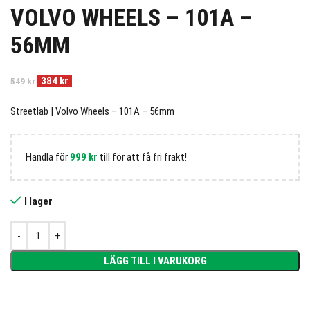
VOLVO WHEELS – 101A –
56MM
384
kr
549
kr
Streetlab | Volvo Wheels – 101A – 56mm
Handla för
999
kr
till för att få fri frakt!
I lager
LÄGG TILL I VARUKORG