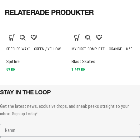
RELATERADE PRODUKTER
SF “CURB WAX” – GREEN / YELLOW
MY FIRST COMPLETE – ORANGE – 8.5″
B
Spitfire
Blast Skates
S
69
KR
1 449
KR
4
STAY IN THE LOOP
Get the latest news, exclusive drops, and sneak peeks straight to your
inbox. Sign up today!