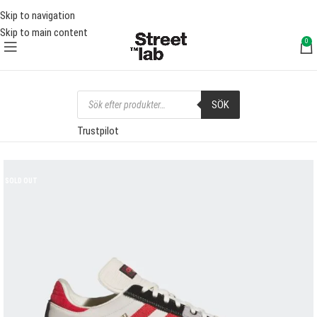
FRI FRAKT ÖVER 1000 SEK
FRI 
Skip to navigation
Skip to main content
0
SÖK
Trustpilot
SOLD OUT