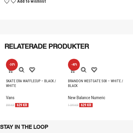
Add to wishlist
RELATERADE PRODUKTER
-30%
-40%
SKATE ERA WAFFLECUP – BLACK /
BRANDON WESTGATE 508 – WHITE /
V
WHITE
BLACK
C
Vans
New Balance Numeric
N
629
KR
629
KR
899
KR
1 049
KR
9
STAY IN THE LOOP