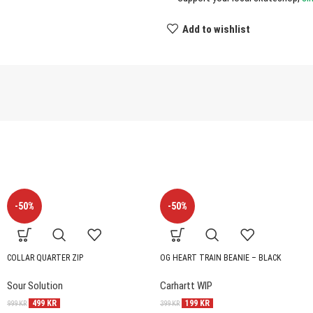
Add to wishlist
-50%
-50%
COLLAR QUARTER ZIP
OG HEART TRAIN BEANIE – BLACK
Sour Solution
Carhartt WIP
499
KR
199
KR
999
KR
399
KR