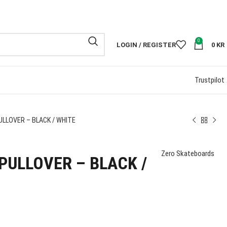
FRI FRAKT PÅ
0
LOGIN / REGISTER
0
KR
Trustpilot
ULLOVER – BLACK / WHITE
Zero Skateboards
 PULLOVER – BLACK /