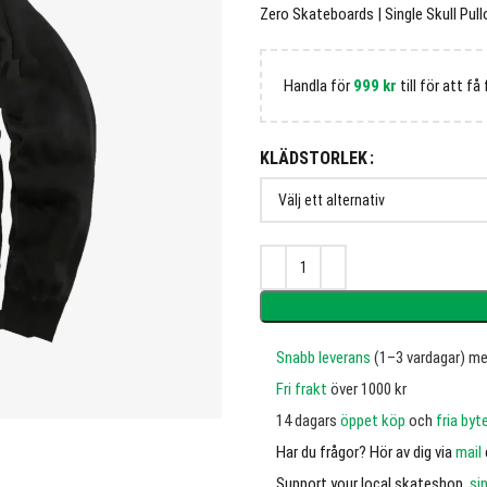
Zero Skateboards | Single Skull Pull
Handla för
999
kr
till för att få 
KLÄDSTORLEK
Snabb leverans
(1–3 vardagar) m
Fri frakt
över 1000 kr
14 dagars
öppet köp
och
fria byt
Har du frågor? Hör av dig via
mail
Support your local skateshop,
si