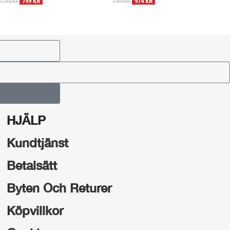
749
KR
974
KR
1 249
KR
1 949
KR
7
HJÄLP
Kundtjänst
Betalsätt
Byten Och Returer
Köpvillkor