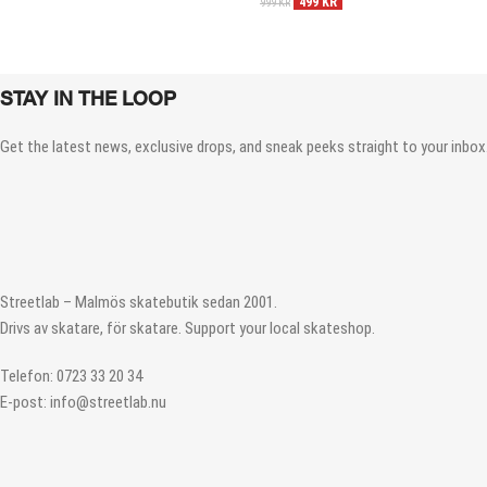
499
KR
999
KR
STAY IN THE LOOP
Get the latest news, exclusive drops, and sneak peeks straight to your inbox.
Streetlab – Malmös skatebutik sedan 2001.
Drivs av skatare, för skatare. Support your local skateshop.
Telefon: 0723 33 20 34
E-post: info@streetlab.nu