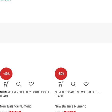
-40%
-50%
NUMERIC FRENCH TERRY LOGO HOODIE –
NUMERIC COACHES TWILL JACKET –
O
BLACK
BLACK
H
New Balance Numeric
New Balance Numeric
V