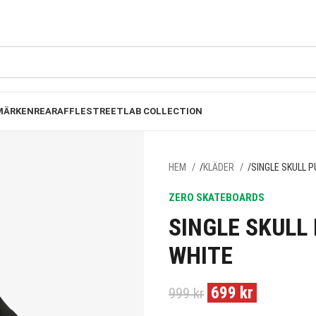
FRI FRAKT PÅ BESTÄLLNINGAR ÖVER 1000KR
MÄRKEN
REA
RAFFLE
STREETLAB COLLECTION
HEM
KLÄDER
SINGLE SKULL P
ZERO SKATEBOARDS
SINGLE SKULL
WHITE
699
kr
999
kr