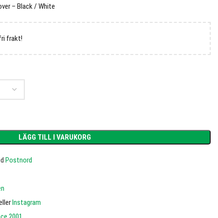
over – Black / White
fri frakt!
LÄGG TILL I VARUKORG
ed
Postnord
en
eller
Instagram
nce 2001