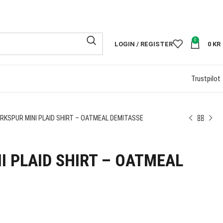
FRI FRAKT PÅ
0
LOGIN / REGISTER
0
KR
Trustpilot
RKSPUR MINI PLAID SHIRT – OATMEAL DEMITASSE
I PLAID SHIRT – OATMEAL