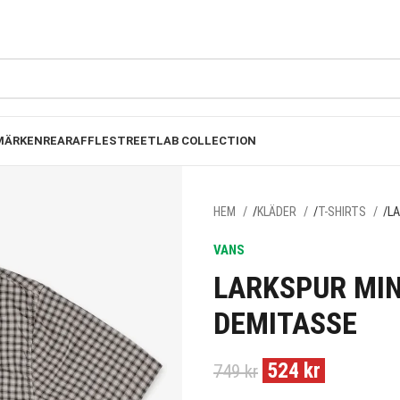
FRI FRAKT PÅ BESTÄLLNINGAR ÖVER 1000KR
MÄRKEN
REA
RAFFLE
STREETLAB COLLECTION
HEM
KLÄDER
T-SHIRTS
LA
VANS
LARKSPUR MIN
DEMITASSE
524
kr
749
kr