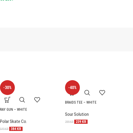
-30%
-40%
BRAIDS TEE – WHITE
R
RAY GUN – WHITE
Sour Solution
S
Polar Skate Co.
239
KR
399
KR
3
384
KR
549
KR