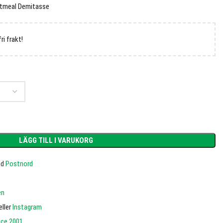
Oatmeal Demitasse
fri frakt!
LÄGG TILL I VARUKORG
ed
Postnord
en
eller
Instagram
nce 2001