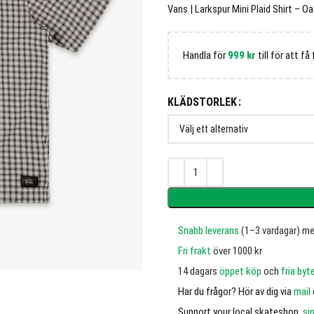
Vans | Larkspur Mini Plaid Shirt – 
Handla för
999
kr
till för att få 
KLÄDSTORLEK
Snabb leverans
(1–3 vardagar) m
Fri frakt
över 1000 kr
14 dagars
öppet köp
och
fria byt
Har du frågor? Hör av dig via
mail
Support your local skateshop,
si