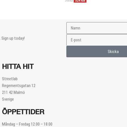
524
KR
749
KR
 Sign up today!
Skicka
HITTA HIT
Streetlab
Regementsgatan 12
211 42 Malmö
Sverige
ÖPPETTIDER
Måndag – Fredag 12.00 – 18.00