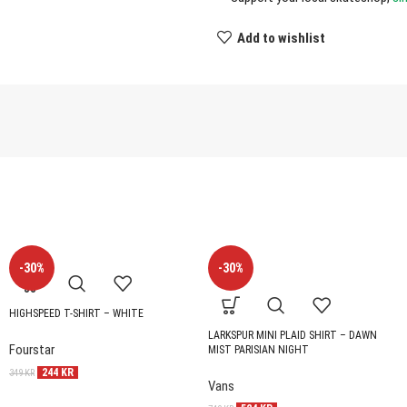
Add to wishlist
-30%
-30%
HIGHSPEED T-SHIRT – WHITE
LARKSPUR MINI PLAID SHIRT – DAWN
Fourstar
MIST PARISIAN NIGHT
244
KR
349
KR
Vans