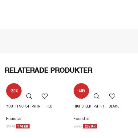
RELATERADE PRODUKTER
-30%
-40%
YOUTH NO. 04 T-SHIRT – RED
HIGHSPEED T-SHIRT – BLACK
Fourstar
Fourstar
174
KR
209
KR
249
KR
349
KR