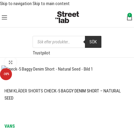
Skip to navigation
Skip to main content
FRI FRAKT ÖVER 1000 SEK
0
SÖK
Trustpilot
Click to enlarge
-30%
HEM
KLÄDER
SHORTS
CHECK-5 BAGGY DENIM SHORT – NATURAL
SEED
VANS