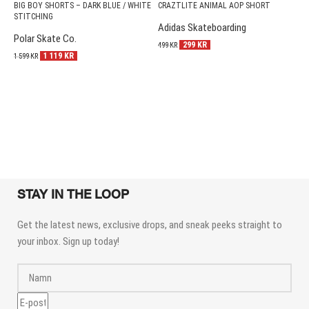
BIG BOY SHORTS – DARK BLUE / WHITE
CRAZTLITE ANIMAL AOP SHORT
A
STITCHING
–
Adidas Skateboarding
Polar Skate Co.
V
299
KR
499
KR
1 119
KR
1 599
KR
6
STAY IN THE LOOP
Get the latest news, exclusive drops, and sneak peeks straight to
your inbox. Sign up today!