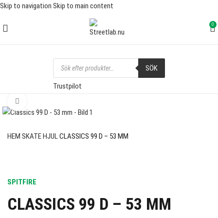
Skip to navigation
Skip to main content
FRI FRAKT ÖVER 1000 SEK
0
SÖK
Trustpilot
Click to enlarge
SOLD OUT
HEM
SKATE
HJUL
CLASSICS 99 D – 53 MM
SPITFIRE
CLASSICS 99 D – 53 MM