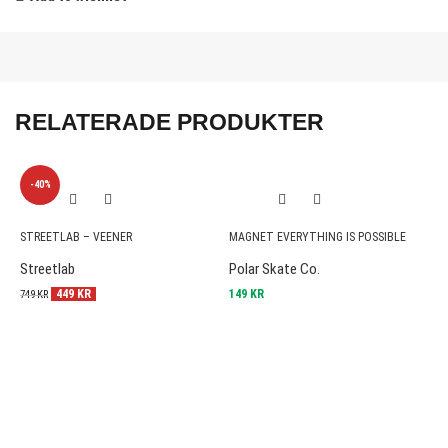
RELATERADE PRODUKTER
-40%
STREETLAB – VEENER
MAGNET EVERYTHING IS POSSIBLE
P
Streetlab
Polar Skate Co.
L
449
KR
149
KR
9
749
KR