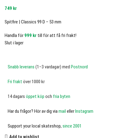
749
kr
Spitfire | Classics 99 D – 53 mm
Handla för
999
kr
till för att få fri frakt!
Slut i lager
Snabb leverans
(1–3 vardagar) med
Postnord
Fri frakt
över 1000 kr
14 dagars
öppet köp
och
fria byten
Har du frågor? Hör av dig via
mail
eller
Instagram
Support your local skateshop,
since 2001
Add to wishlist