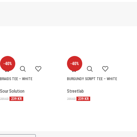
-40%
-40%
BRAIDS TEE – WHITE
BURGUNDY SCRIPT TEE – WHITE
S
Sour Solution
Streetlab
S
239
KR
239
KR
399
KR
399
KR
3