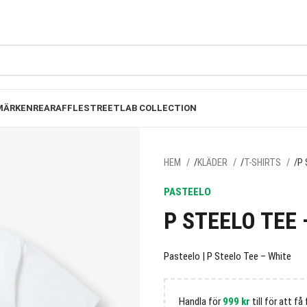
FRI FRAKT PÅ BESTÄLLNINGAR ÖVER 1000
MÄRKEN
REA
RAFFLE
STREETLAB COLLECTION
HEM
KLÄDER
T-SHIRTS
P 
PASTEELO
P STEELO TEE 
Pasteelo | P Steelo Tee – White
Handla för
999
kr
till för att få 