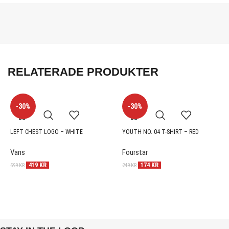
RELATERADE PRODUKTER
-30%
-30%
LEFT CHEST LOGO – WHITE
YOUTH NO. 04 T-SHIRT – RED
Vans
Fourstar
419
KR
174
KR
599
KR
249
KR