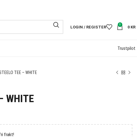
KR
FRI FRAKT 
0
LOGIN / REGISTER
0
KR
Trustpilot
STEELO TEE – WHITE
– WHITE
fri frakt!