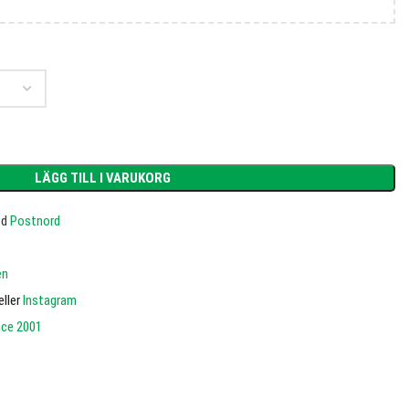
LÄGG TILL I VARUKORG
ed
Postnord
en
eller
Instagram
nce 2001