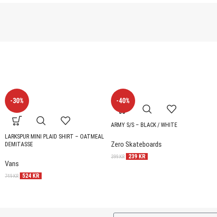
-30%
-40%
ARMY S/S – BLACK / WHITE
LARKSPUR MINI PLAID SHIRT – OATMEAL
Zero Skateboards
DEMITASSE
239
KR
399
KR
Vans
524
KR
749
KR