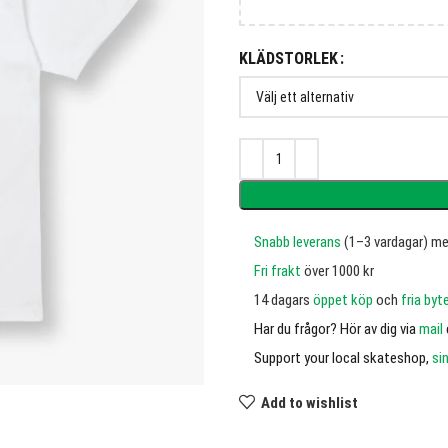
KLÄDSTORLEK
Snabb leverans
(1–3 vardagar) m
Fri frakt
över 1000 kr
14 dagars
öppet köp
och
fria byt
Har du frågor? Hör av dig via
mail
Support your local skateshop,
si
Add to wishlist