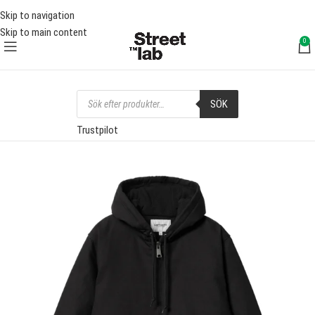
RI FRAKT ÖVER 1000 SEK
FRI F
Skip to navigation
Skip to main content
0
SÖK
Trustpilot
SOLD OUT