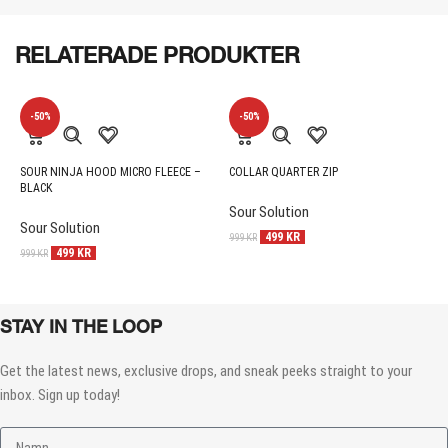
RELATERADE PRODUKTER
-50%
-50%
SOUR NINJA HOOD MICRO FLEECE –
COLLAR QUARTER ZIP
B
BLACK
Sour Solution
S
Sour Solution
499
KR
999
KR
3
499
KR
999
KR
STAY IN THE LOOP
Get the latest news, exclusive drops, and sneak peeks straight to your
inbox. Sign up today!