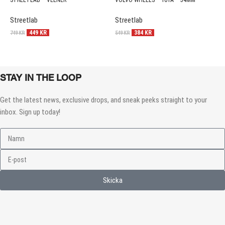
STREETLAB – VEENER
VOLVO WHEELS – 101A – 54MM
K
B
Streetlab
Streetlab
P
449
KR
384
KR
749
KR
549
KR
1
STAY IN THE LOOP
Get the latest news, exclusive drops, and sneak peeks straight to your
inbox. Sign up today!
Skicka