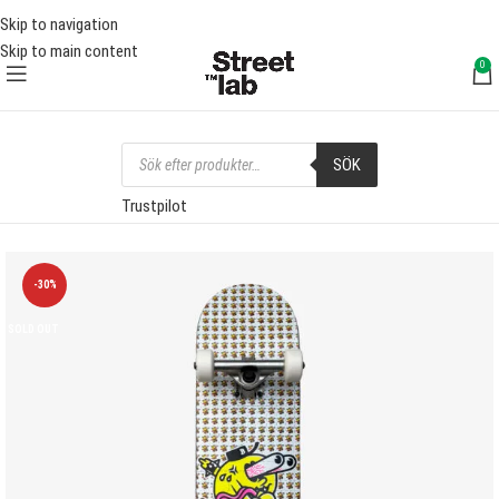
FRI FRAKT ÖVER 1000 SEK
FRI 
Skip to navigation
Skip to main content
0
SÖK
Trustpilot
-30%
SOLD OUT