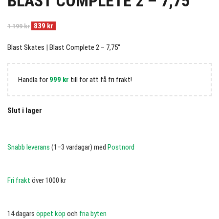
BLAST COMPLETE 2 – 7,75″
839
kr
1 199
kr
Blast Skates | Blast Complete 2 – 7,75″
Handla för
999
kr
till för att få fri frakt!
Slut i lager
Snabb leverans
(1–3 vardagar) med
Postnord
Fri frakt
över 1000 kr
14 dagars
öppet köp
och
fria byten