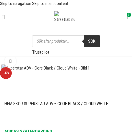
Skip to navigation
Skip to main content
FRI FRAKT ÖVER 1000 SEK
0
SÖK
Trustpilot
Click to enlarge
-40%
HEM
SKOR
SUPERSTAR ADV – CORE BLACK / CLOUD WHITE
ADIDAS SKATEBOARDING