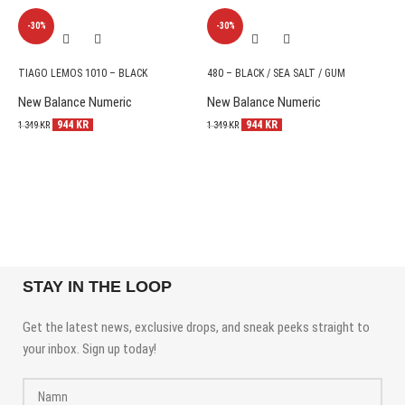
-30%
-30%
TIAGO LEMOS 1010 – BLACK
480 – BLACK / SEA SALT / GUM
B
B
New Balance Numeric
New Balance Numeric
N
944
KR
944
KR
1 349
KR
1 349
KR
1 
STAY IN THE LOOP
Get the latest news, exclusive drops, and sneak peeks straight to
your inbox. Sign up today!