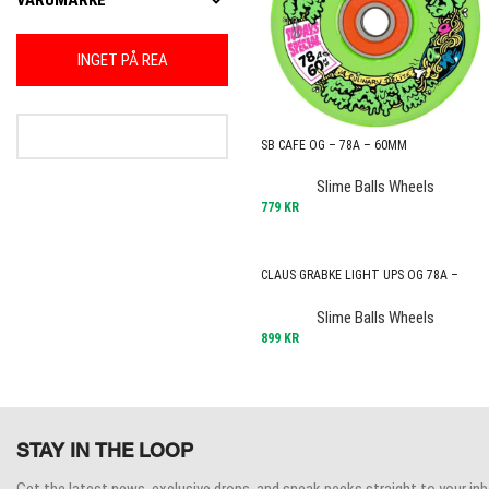
VARUMÄRKE
INGET PÅ REA
SB CAFE OG – 78A – 60MM
Slime Balls Wheels
779
KR
CLAUS GRABKE LIGHT UPS OG 78A –
60MM
Slime Balls Wheels
899
KR
STAY IN THE LOOP
Get the latest news, exclusive drops, and sneak peeks straight to your inb