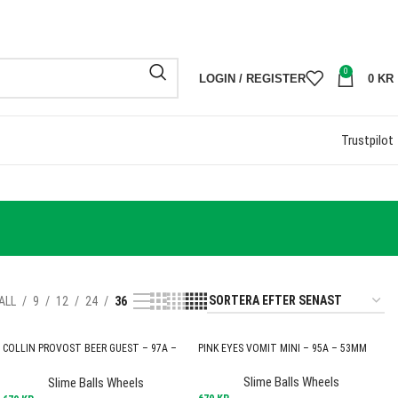
R
FRI FRAKT P
0
LOGIN / REGISTER
0
KR
Trustpilot
ALL
9
12
24
36
COLLIN PROVOST BEER GUEST – 97A –
PINK EYES VOMIT MINI – 95A – 53MM
56MM – GREEN
Slime Balls Wheels
Slime Balls Wheels