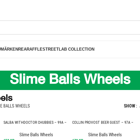
FRI FRAKT PÅ BESTÄLLNINGAR ÖVER 1000K
UMÄRKEN
REA
RAFFLE
STREETLAB COLLECTION
Slime Balls Wheels
els
ME BALLS WHEELS
SHOW
SALBA WITHDOCTOR CHUBBIES – 99A –
COLLIN PROVOST BEER GUEST – 97A –
56MM
54MM – ORANGE
Slime Balls Wheels
Slime Balls Wheels