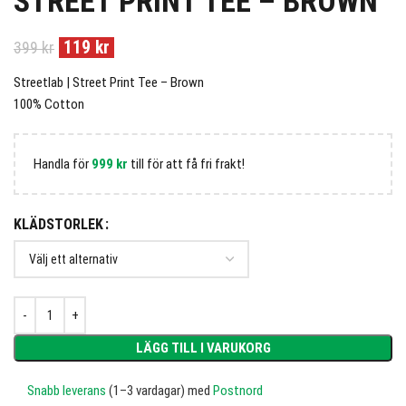
STREET PRINT TEE – BROWN
119
kr
399
kr
Streetlab | Street Print Tee – Brown
100% Cotton
Handla för
999
kr
till för att få fri frakt!
KLÄDSTORLEK
LÄGG TILL I VARUKORG
Snabb leverans
(1–3 vardagar) med
Postnord