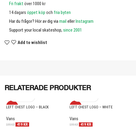
Fri frakt
över 1000 kr
14 dagars
öppet köp
och
fria byten
Har du frågor? Hör av dig via
mail
eller
Instagram
Support your local skateshop,
since 2001
Add to wishlist
RELATERADE PRODUKTER
-30%
-30%
LEFT CHEST LOGO – BLACK
LEFT CHEST LOGO – WHITE
Y
Vans
Vans
F
419
KR
419
KR
599
KR
599
KR
2