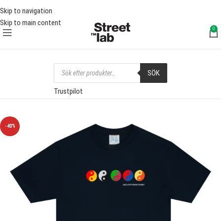
FRI FRAKT ÖVER 1000 SEK
FRI 
Skip to navigation
Skip to main content
0
SÖK
Trustpilot
-40%