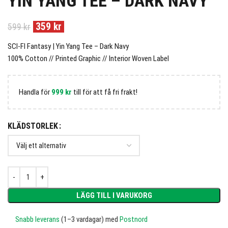
YIN YANG TEE – DARK NAVY
359
kr
599
kr
SCI-FI Fantasy | Yin Yang Tee – Dark Navy
100% Cotton // Printed Graphic // Interior Woven Label
Handla för
999
kr
till för att få fri frakt!
KLÄDSTORLEK
LÄGG TILL I VARUKORG
Snabb leverans
(1–3 vardagar) med
Postnord