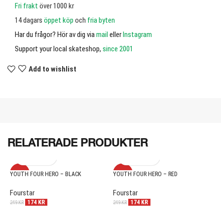
Fri frakt
över 1000 kr
14 dagars
öppet köp
och
fria byten
Har du frågor? Hör av dig via
mail
eller
Instagram
Support your local skateshop,
since 2001
Add to wishlist
RELATERADE PRODUKTER
-30%
-30%
YOUTH FOUR HERO – BLACK
YOUTH FOUR HERO – RED
Y
Fourstar
Fourstar
F
174
KR
174
KR
249
KR
249
KR
2