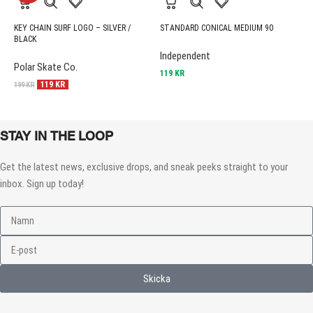
KEY CHAIN SURF LOGO – SILVER /
STANDARD CONICAL MEDIUM 90
B
BLACK
Independent
S
Polar Skate Co.
119
KR
4
119
KR
199
KR
STAY IN THE LOOP
Get the latest news, exclusive drops, and sneak peeks straight to your
inbox. Sign up today!
Skicka