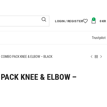
FRI FRAKT PÅ 
0
LOGIN / REGISTER
0
KR
Trustpilot
 COMBO PACK KNEE & ELBOW – BLACK
PACK KNEE & ELBOW –