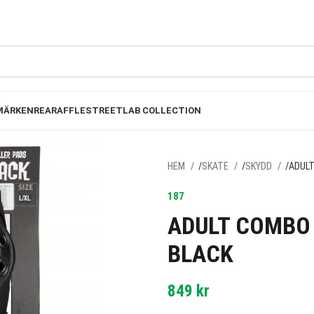
FRI FRAKT PÅ BESTÄLLNINGAR ÖVER 1000KR
MÄRKEN
REA
RAFFLE
STREETLAB COLLECTION
HEM
SKATE
SKYDD
ADULT
187
ADULT COMBO 
BLACK
849
kr