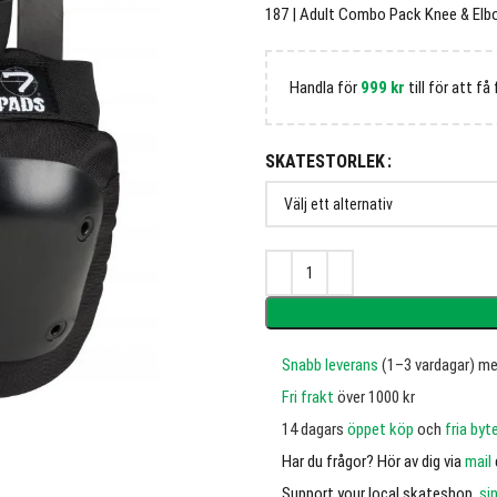
187 | Adult Combo Pack Knee & Elb
Handla för
999
kr
till för att få 
SKATESTORLEK
Snabb leverans
(1–3 vardagar) m
Fri frakt
över 1000 kr
14 dagars
öppet köp
och
fria byt
Har du frågor? Hör av dig via
mail
Support your local skateshop,
si