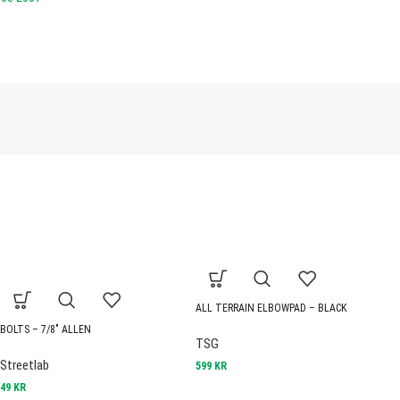
ALL TERRAIN ELBOWPAD – BLACK
B
BOLTS – 7/8″ ALLEN
TSG
T
Streetlab
599
KR
8
49
KR