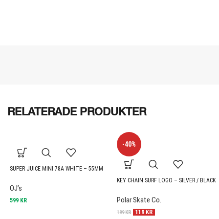
RELATERADE PRODUKTER
-40%
SUPER JUICE MINI 78A WHITE – 55MM
KEY CHAIN SURF LOGO – SILVER / BLACK
OJ’s
Polar Skate Co.
599
KR
119
KR
199
KR