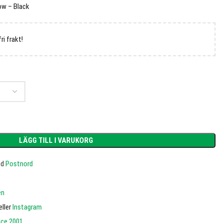
ow – Black
fri frakt!
LÄGG TILL I VARUKORG
ed
Postnord
en
eller
Instagram
nce 2001