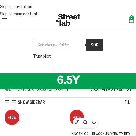
FRI FRAKT ÖVER 1000 SEK
FRI
Skip to navigation
Skip to main content
0
SÖK
Trustpilot
6.5Y
HEM
PRODUKT SKOSTORLEK
6.5Y
VISAR ALLA 2 RESULTAT
SHOW SIDEBAR
-40%
-60%
JANOSKI GS – BLACK / UNIVERSITY RED