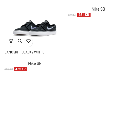
Nike SB
351
KR
879
KR
JANOSKI – BLACK / WHITE
Nike SB
479
KR
799
KR