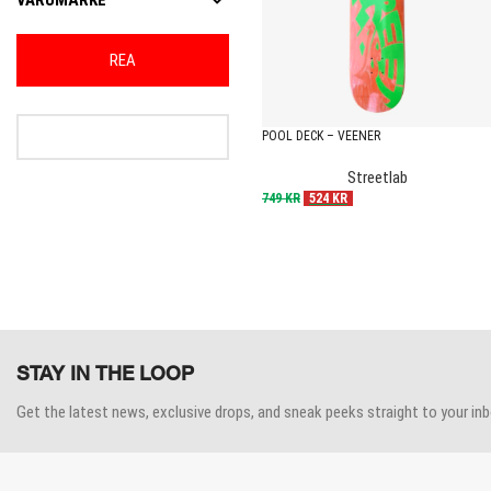
VARUMÄRKE
REA
POOL DECK – VEENER
Streetlab
749
KR
524
KR
STAY IN THE LOOP
Get the latest news, exclusive drops, and sneak peeks straight to your inb