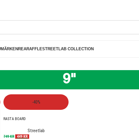
FRI FRAKT PÅ BESTÄLLNINGAR ÖVER 1000K
UMÄRKEN
REA
RAFFLE
STREETLAB COLLECTION
9"
"
SHOW
-40%
RASTA BOARD
Streetlab
749
KR
449
KR