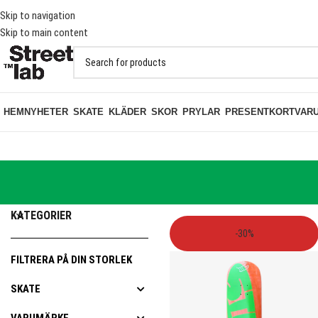
KT PÅ BESTÄLLNINGAR ÖVER 1000KR
Skip to navigation
Skip to main content
HEM
NYHETER
SKATE
KLÄDER
SKOR
PRYLAR
PRESENTKORT
VAR
HEM
PRODUKT SKATESTORLEK
9
KATEGORIER
-30%
FILTRERA PÅ DIN STORLEK
SKATE