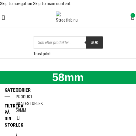
Skip to navigation
Skip to main content
FRI FRAKT ÖVER 1000 SEK
0
SÖK
Trustpilot
58mm
KATEGORIER
HEM
PRODUKT
SKATESTORLEK
FILTRERA
58MM
PÅ
DIN
STORLEK
E