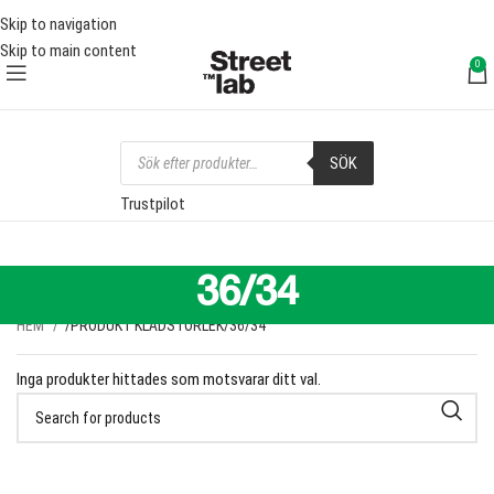
FRI FRAKT ÖVER 1000 SEK
FRI
Skip to navigation
Skip to main content
0
SÖK
Trustpilot
36/34
HEM
PRODUKT KLÄDSTORLEK
36/34
Inga produkter hittades som motsvarar ditt val.