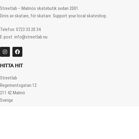
Streetlab – Malmös skatebutik sedan 2001.
Drivs av skatare, för skatare. Support your local skateshop.
Telefon: 0723 33 20 34
E-post: info@streetlab.nu
HITTA HIT
Streetlab
Regementsgatan 12
211 42 Malmö
Sverige
ÖPPETTIDER
Måndag – Fredag 12.00 – 18.00
Lördag 11.00 – 16.00