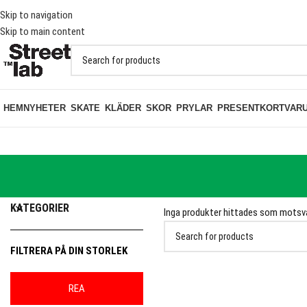
KT PÅ BESTÄLLNINGAR ÖVER 1000KR
Skip to navigation
Skip to main content
HEM
NYHETER
SKATE
KLÄDER
SKOR
PRYLAR
PRESENTKORT
VAR
HEM
PRODUKT KLÄDSTORLEK
28
KATEGORIER
Inga produkter hittades som motsvar
FILTRERA PÅ DIN STORLEK
REA