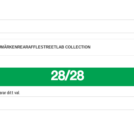
FRI FRAKT PÅ BESTÄLLNINGAR ÖVER 1000K
UMÄRKEN
REA
RAFFLE
STREETLAB COLLECTION
28/28
/28
ar ditt val.