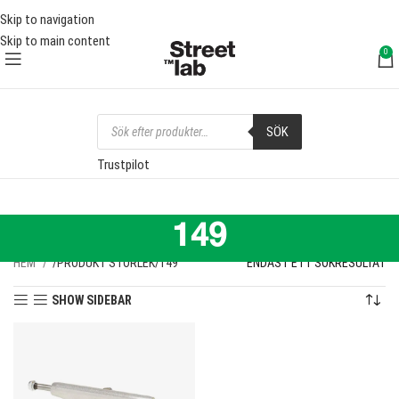
FRI FRAKT ÖVER 1000 SEK
FRI
Skip to navigation
Skip to main content
0
SÖK
Trustpilot
149
HEM
PRODUKT STORLEK
149
ENDAST ETT SÖKRESULTAT
SHOW SIDEBAR