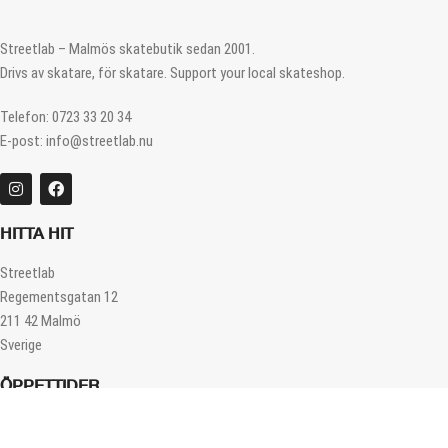
Streetlab – Malmös skatebutik sedan 2001.
Drivs av skatare, för skatare. Support your local skateshop.
Telefon: 0723 33 20 34
E-post: info@streetlab.nu
HITTA HIT
Streetlab
Regementsgatan 12
211 42 Malmö
Sverige
ÖPPETTIDER
Måndag – Fredag 12.00 – 18.00