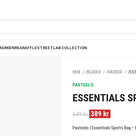
FRI FRAKT PÅ BESTÄLLNINGAR ÖVER 1000KR
MÄRKEN
REA
RAFFLE
STREETLAB COLLECTION
HEM
KLÄDER
VÄSKOR
ESS
PASTEELO
ESSENTIALS S
389
kr
649
kr
Pasteelo | Essentials Sports Bag – 