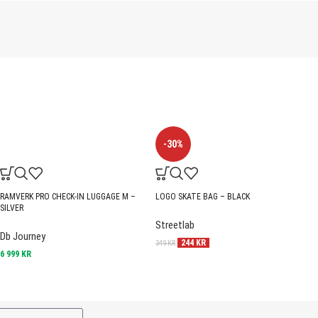
-30%
RAMVERK PRO CHECK-IN LUGGAGE M –
LOGO SKATE BAG – BLACK
SILVER
Streetlab
Db Journey
244
KR
349
KR
6 999
KR