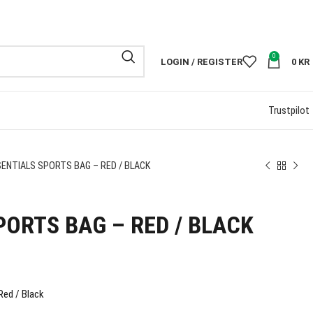
FRI FRAKT PÅ
0
LOGIN / REGISTER
0
KR
Trustpilot
ENTIALS SPORTS BAG – RED / BLACK
PORTS BAG – RED / BLACK
Red / Black