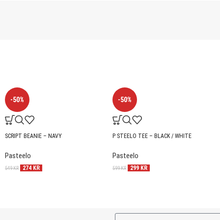
-50%
-50%
SCRIPT BEANIE – NAVY
P STEELO TEE – BLACK / WHITE
Pasteelo
Pasteelo
274
KR
299
KR
549
KR
599
KR