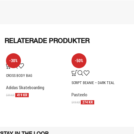
RELATERADE PRODUKTER
-30%
-50%
CROSS BODY BAG
SCRIPT BEANIE – DARK TEAL
Adidas Skateboarding
Pasteelo
419
KR
599
KR
274
KR
549
KR
STAY IN THE LOOP