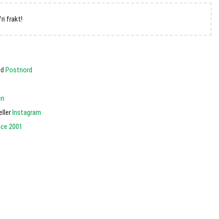
fri frakt!
ed
Postnord
en
eller
Instagram
nce 2001