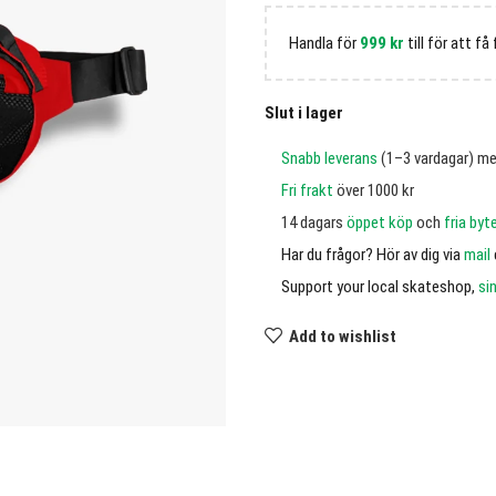
Handla för
999
kr
till för att få 
Slut i lager
Snabb leverans
(1–3 vardagar) m
Fri frakt
över 1000 kr
14 dagars
öppet köp
och
fria byt
Har du frågor? Hör av dig via
mail
Support your local skateshop,
si
Add to wishlist