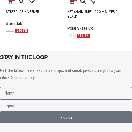
STREETLAB – VEENER
KEY CHAIN SURF LOGO – SILVER /
R
BLACK
Streetlab
S
Polar Skate Co.
449
KR
1
749
KR
119
KR
199
KR
STAY IN THE LOOP
Get the latest news, exclusive drops, and sneak peeks straight to your
inbox. Sign up today!
Skicka