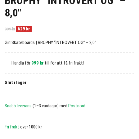
BROPHY “INTROVERT OG” –
8,0″
629
kr
899
kr
Girl Skateboards | BROPHY “INTROVERT OG” – 8,0″
Handla för
999
kr
till för att få fri frakt!
Slut i lager
Snabb leverans
(1–3 vardagar) med
Postnord
Fri frakt
över 1000 kr