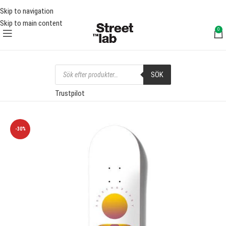
FRI FRAKT ÖVER 1000 SEK
FRI 
Skip to navigation
Skip to main content
0
SÖK
Trustpilot
-30%
SOLD OUT