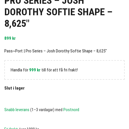
PRO SERIES – JOSH
DOROTHY SOFTIE SHAPE –
8,625″
899
kr
Pass~Port | Pro Series – Josh Dorothy Softie Shape – 8,625″
Handla för
999
kr
till för att få fri frakt!
Slut i lager
Snabb leverans
(1–3 vardagar) med
Postnord