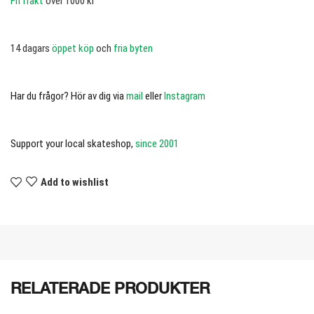
Fri frakt
över 1000 kr
14 dagars
öppet köp
och
fria byten
Har du frågor? Hör av dig via
mail
eller
Instagram
Support your local skateshop,
since 2001
Add to wishlist
RELATERADE PRODUKTER