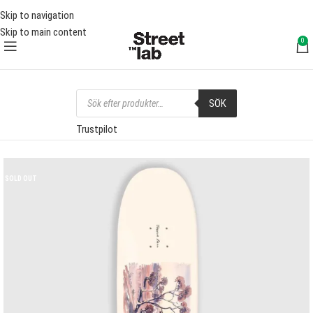
FRI FRAKT ÖVER 1000 SEK
FRI 
Skip to navigation
Skip to main content
0
SÖK
Trustpilot
SOLD OUT