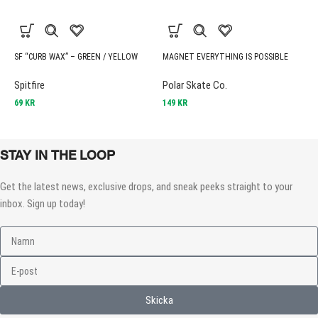
SF “CURB WAX” – GREEN / YELLOW
MAGNET EVERYTHING IS POSSIBLE
S
Spitfire
Polar Skate Co.
I
69
KR
149
KR
1
STAY IN THE LOOP
Get the latest news, exclusive drops, and sneak peeks straight to your
inbox. Sign up today!
Skicka